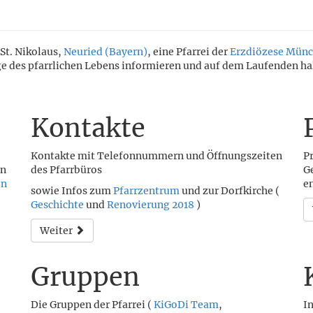
St. Nikolaus,
Neuried (Bayern)
, eine Pfarrei der
Erzdiözese Münc
nge des pfarrlichen Lebens informieren und auf dem Laufenden ha
Kontakte
Kontakte mit Telefonnummern und Öffnungszeiten
P
en
des Pfarrbüros
G
en
e
sowie Infos zum
Pfarrzentrum
und zur Dorfkirche (
Geschichte
und
Renovierung 2018
)
Weiter
Gruppen
Die Gruppen der Pfarrei (
KiGoDi Team
,
I